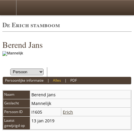
De Erich stamboom
Berend Jans
Persoonlijke informatie
|
Alles
|
PDF
Naam
Berend Jans
Geslacht
Mannelijk
Persoon-ID
I1605
Erich
Laatst
13 jan 2019
gewijzigd op