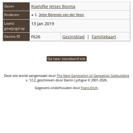
Gezin
Roelofke Jetses Bosma
Kinderen
+
1.
Jetze Berends van der Veen
Laatst
13 jan 2019
gewijzigd op
Gezins-ID
F626
Gezinsblad
|
Familiekaart
Ga naar standaard site
Deze site wordt aangemaakt door
The Next Generation of Genealogy Sitebuilding
v. 12.2, geschreven door Darrin Lythgoe © 2001-2026.
Gegevens onderhouden door
Frans Erich
.