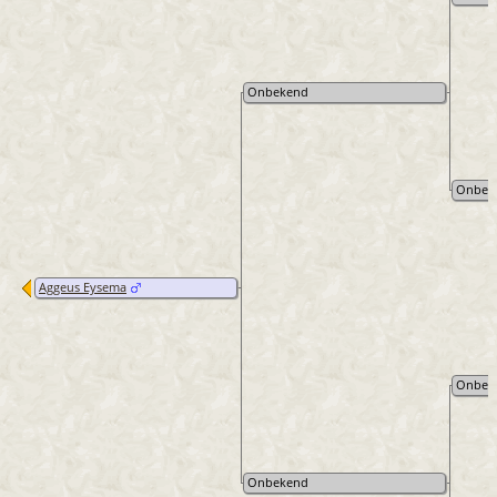
Onbekend
Onbek
Aggeus Eysema
Onbek
Onbekend