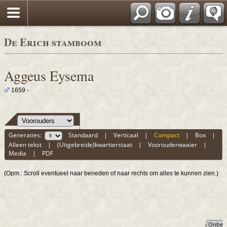
De Erich stamboom
Aggeus Eysema
1659 -
Generaties:
Standaard
|
Verticaal
|
Compact
|
Box
|
Alleen tekst
|
(Uitgebreide)kwartierstaat
|
Voorouderwaaier
|
Media
|
PDF
(Opm.: Scroll eventueel naar beneden of naar rechts om alles te kunnen zien.)
Onbek