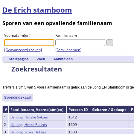
De Erich stamboom
Sporen van een opvallende familienaam
Voorna(a)m(en)
Familienaam
[Geavanceerd zoeken]
[Familienamen]
Startpagina
Zoek
Aanmelden
Zoekresultaten
Treffers 1 t/m 5 van 5 voor Familienaam is gelijk aan de Jong EN Stamboom is gel
Spreidingskaart
#
Familienaam, Voorna(a)m(en)
Persoon-ID
Geboren / Gedoopt
P
1
de Jong, Hotske Sytzes
I1612
2
de Jong, Hotze Ruurds
I1609
3
de Jong, Japke Hotzes
I1503