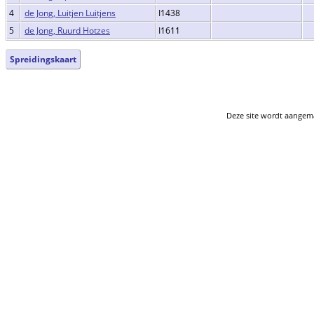
4
de Jong, Luitjen Luitjens
I1438
5
de Jong, Ruurd Hotzes
I1611
Spreidingskaart
Deze site wordt aange