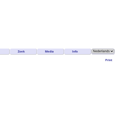
Zoek
Media
Info
Print