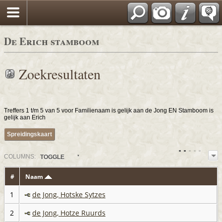
De Erich stamboom
Zoekresultaten
Treffers 1 t/m 5 van 5 voor Familienaam is gelijk aan de Jong EN Stamboom is
gelijk aan Erich
Spreidingskaart
COL
UMN
S:
TOGGLE
#
Naam
1
de Jong, Hotske Sytzes
2
de Jong, Hotze Ruurds