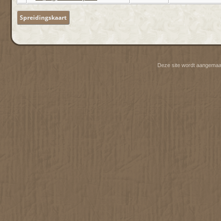
Spreidingskaart
Deze site wordt aangemaa