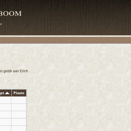
mboom
m
s gelijk aan Erich
opt
Plaats