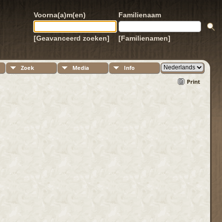
Voorna(a)m(en)
Familienaam
[Geavanceerd zoeken]
[Familienamen]
Zoek
Media
Info
Print