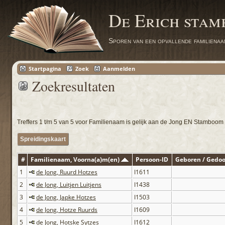
De Erich sta
Sporen van een opvallende familienaa
Startpagina
Zoek
Aanmelden
Zoekresultaten
Treffers 1 t/m 5 van 5 voor Familienaam is gelijk aan de Jong EN Stamboom i
Spreidingskaart
#
Familienaam, Voorna(a)m(en)
Persoon-ID
Geboren / Gedo
1
de Jong, Ruurd Hotzes
I1611
2
de Jong, Luitjen Luitjens
I1438
3
de Jong, Japke Hotzes
I1503
4
de Jong, Hotze Ruurds
I1609
5
de Jong, Hotske Sytzes
I1612