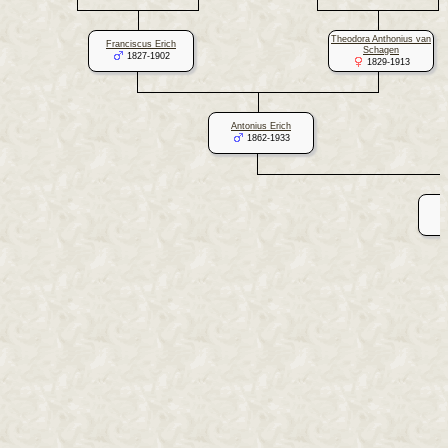
Theodora Anthonius van
Franciscus Erich
Schagen
1827-1902
1829-1913
Antonius Erich
1862-1933