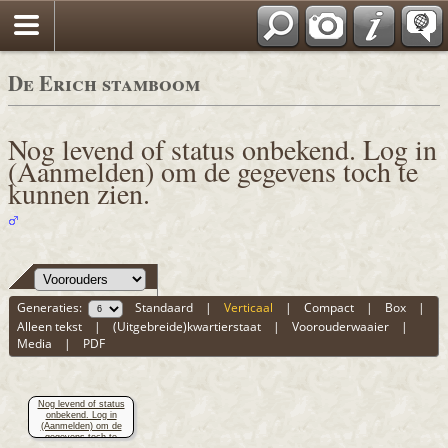
De Erich stamboom
Nog levend of status onbekend. Log in
(Aanmelden) om de gegevens toch te
kunnen zien.
Generaties:
Standaard
|
Verticaal
|
Compact
|
Box
|
Alleen tekst
|
(Uitgebreide)kwartierstaat
|
Voorouderwaaier
|
Media
|
PDF
Nog levend of status
onbekend. Log in
(Aanmelden) om de
gegevens toch te
kunnen zien.