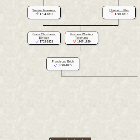
Wouter Toremans
Elisabeth Jilles
1734-1813
1745-1812
Frans Christianus
Romana Wouters
E(h)rich
Toremans
1762-1828
1767-1826
Franciscus Erich
1798-1865