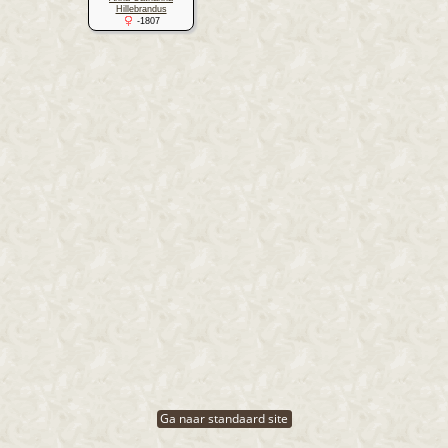
Hillebrandus
-1807
Ga naar standaard site