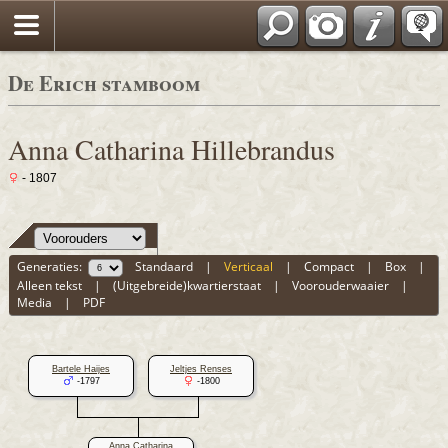
De Erich stamboom
Anna Catharina Hillebrandus
- 1807
Generaties:
Standaard
|
Verticaal
|
Compact
|
Box
|
Alleen tekst
|
(Uitgebreide)kwartierstaat
|
Voorouderwaaier
|
Media
|
PDF
Bartele Haijes
Jeltjes Renses
-1797
-1800
Anna Catharina