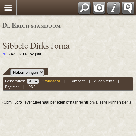
De Erich stamboom
Sibbele Dirks Jorna
1762 - 1814 (52 jaar)
Generaties:
Standaard
|
Compact
|
Alleen tekst
|
Register
|
PDF
(Opm.: Scroll eventueel naar beneden of naar rechts om alles te kunnen zien.)