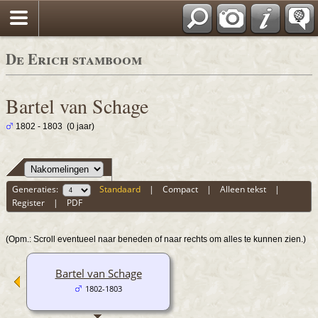
De Erich stamboom
Bartel van Schage
1802 - 1803 (0 jaar)
Generaties:
Standaard
|
Compact
|
Alleen tekst
|
Register
|
PDF
(Opm.: Scroll eventueel naar beneden of naar rechts om alles te kunnen zien.)
Bartel van Schage
1802-1803