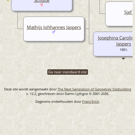
Sjef
Mathijs Johhannes Jaspers
Josephina Carolin
Jaspers
1901-
Ga naar standaard site
Deze site wordt aangemaakt door
The Next Generation of Genealogy Sitebuilding
v. 12.2, geschreven door Darrin Lythgoe © 2001-2026.
Gegevens onderhouden door
Frans Erich
.