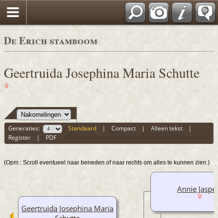
De Erich stamboom
Geertruida Josephina Maria Schutte
Generaties:
Standaard
|
Compact
|
Alleen tekst
|
Register
|
PDF
(Opm.: Scroll eventueel naar beneden of naar rechts om alles te kunnen zien.)
Annie Jaspe
Geertruida Josephina Maria
Schutte