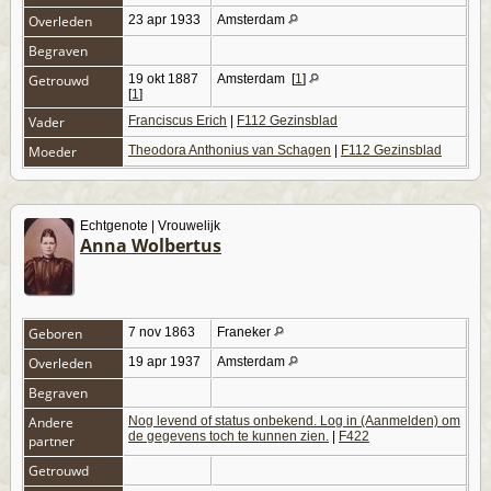
Overleden
23 apr 1933
Amsterdam
Begraven
Getrouwd
19 okt 1887
Amsterdam
[
1
]
[
1
]
Vader
Franciscus Erich
|
F112 Gezinsblad
Moeder
Theodora Anthonius van Schagen
|
F112 Gezinsblad
Echtgenote | Vrouwelijk
Anna Wolbertus
Geboren
7 nov 1863
Franeker
Overleden
19 apr 1937
Amsterdam
Begraven
Andere
Nog levend of status onbekend. Log in (Aanmelden) om
de gegevens toch te kunnen zien.
|
F422
partner
Getrouwd