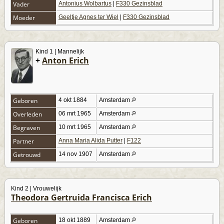
Vader
Antonius Wolbartus
|
F330 Gezinsblad
Moeder
Geeltje Agnes ter Wiel
|
F330 Gezinsblad
Kind 1 | Mannelijk
+
Anton Erich
Geboren
4 okt 1884
Amsterdam
Overleden
06 mrt 1965
Amsterdam
Begraven
10 mrt 1965
Amsterdam
Partner
Anna Maria Alida Putter
|
F122
Getrouwd
14 nov 1907
Amsterdam
Kind 2 | Vrouwelijk
Theodora Gertruida Francisca Erich
Geboren
18 okt 1889
Amsterdam