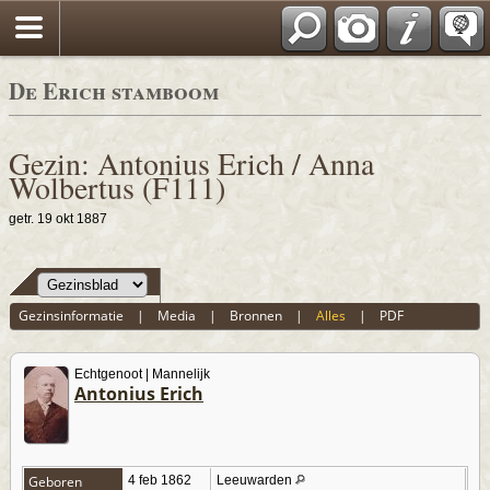
De Erich stamboom
Gezin: Antonius Erich / Anna
Wolbertus (F111)
getr. 19 okt 1887
Gezinsinformatie
|
Media
|
Bronnen
|
Alles
|
PDF
Echtgenoot | Mannelijk
Antonius Erich
Geboren
4 feb 1862
Leeuwarden