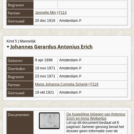
Begraven
Partner
Jannetje Min
|
F114
Getrouwd
20 dec 1916
Amsterdam
Kind 5 | Mannelijk
+
Johannes Gerardus Antonius Erich
Geboren
9 apr 1898
Amsterdam
Overleden
19 nov 1971
Amsterdam
Begraven
23 nov 1971
Amsterdam
Partner
Maria Johanna Cornelia Schenk
|
F119
Getrouwd
19 okt 1921
Amsterdam
Documenten
De huwelijkse bijlagen van Antonius
Erich en Anna Wolbertus
Let op dit document bestaat uit 6
paginas! Jammer genoeg bevat het
dossier geen informatie over de