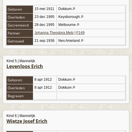
Geboren
15 mei 1911
Dokkum
Overleden
23 dec 1995
Keysborough
Gecremeerd
28 dec 1995
Melbourne
Partner
Johanna Theodora Metz
|
F149
Getrouwd
21 sep 1936
Nes Ameland
Kind 5 | Mannelijk
Levenloos Erich
Geboren
8 apr 1912
Dokkum
Overleden
8 apr 1912
Dokkum
Begraven
Kind 6 | Mannelijk
Wietze Josef Erich