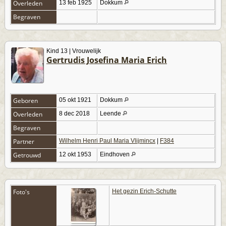
Overleden
13 feb 1925
Dokkum
Begraven
Kind 13 | Vrouwelijk
Gertrudis Josefina Maria Erich
Geboren
05 okt 1921
Dokkum
Overleden
8 dec 2018
Leende
Begraven
Partner
Wilhelm Henri Paul Maria Vlijmincx
|
F384
Getrouwd
12 okt 1953
Eindhoven
Foto's
Het gezin Erich-Schutte