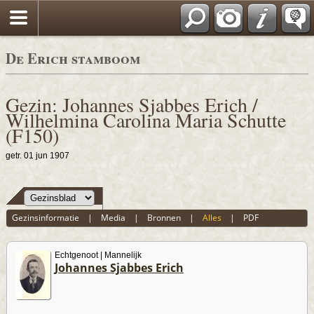
De Erich stamboom
Gezin: Johannes Sjabbes Erich /
Wilhelmina Carolina Maria Schutte
(F150)
getr. 01 jun 1907
Gezinsinformatie
|
Media
|
Bronnen
|
Alles
|
PDF
Echtgenoot | Mannelijk
Johannes Sjabbes Erich