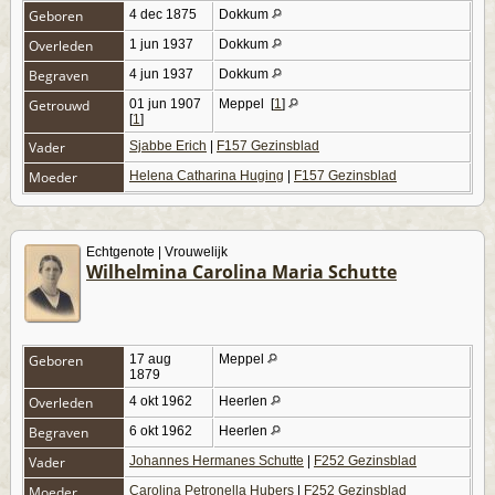
Geboren
4 dec 1875
Dokkum
Overleden
1 jun 1937
Dokkum
Begraven
4 jun 1937
Dokkum
Getrouwd
01 jun 1907
Meppel
[
1
]
[
1
]
Vader
Sjabbe Erich
|
F157 Gezinsblad
Moeder
Helena Catharina Huging
|
F157 Gezinsblad
Echtgenote | Vrouwelijk
Wilhelmina Carolina Maria Schutte
Geboren
17 aug
Meppel
1879
Overleden
4 okt 1962
Heerlen
Begraven
6 okt 1962
Heerlen
Vader
Johannes Hermanes Schutte
|
F252 Gezinsblad
Moeder
Carolina Petronella Hubers
|
F252 Gezinsblad