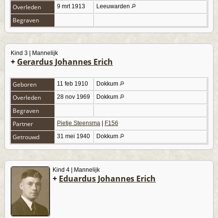
Overleden
9 mrt 1913
Leeuwarden
Begraven
Kind 3 | Mannelijk
+
Gerardus Johannes Erich
Geboren
11 feb 1910
Dokkum
Overleden
28 nov 1969
Dokkum
Begraven
Partner
Pietje Steensma
|
F156
Getrouwd
31 mei 1940
Dokkum
Kind 4 | Mannelijk
+
Eduardus Johannes Erich