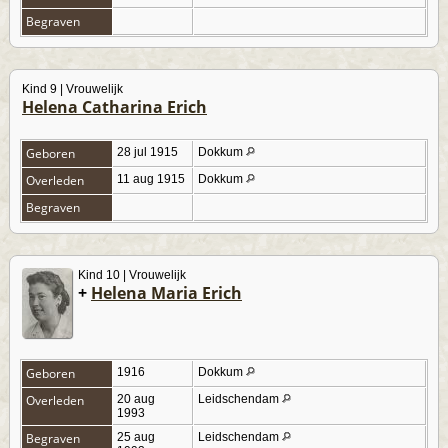
Begraven
Kind 9 | Vrouwelijk
Helena Catharina Erich
Geboren
28 jul 1915
Dokkum
Overleden
11 aug 1915
Dokkum
Begraven
Kind 10 | Vrouwelijk
+
Helena Maria Erich
Geboren
1916
Dokkum
Overleden
20 aug
Leidschendam
1993
Begraven
25 aug
Leidschendam