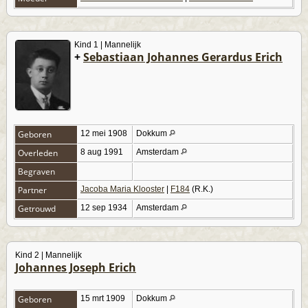
Kind 1 | Mannelijk
+
Sebastiaan Johannes Gerardus Erich
Geboren
12 mei 1908
Dokkum
Overleden
8 aug 1991
Amsterdam
Begraven
Partner
Jacoba Maria Klooster
|
F184
(R.K.)
Getrouwd
12 sep 1934
Amsterdam
Kind 2 | Mannelijk
Johannes Joseph Erich
Geboren
15 mrt 1909
Dokkum