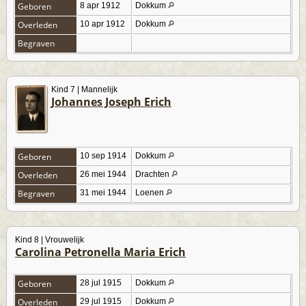
Geboren
8 apr 1912
Dokkum
Overleden
10 apr 1912
Dokkum
Begraven
Kind 7 | Mannelijk
Johannes Joseph Erich
Geboren
10 sep 1914
Dokkum
Overleden
26 mei 1944
Drachten
Begraven
31 mei 1944
Loenen
Kind 8 | Vrouwelijk
Carolina Petronella Maria Erich
Geboren
28 jul 1915
Dokkum
Overleden
29 jul 1915
Dokkum