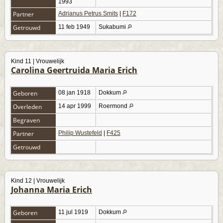
1993
Partner
Adrianus Petrus Smits
|
F172
Getrouwd
11 feb 1949
Sukabumi
Kind 11 | Vrouwelijk
Carolina Geertruida Maria Erich
Geboren
08 jan 1918
Dokkum
Overleden
14 apr 1999
Roermond
Begraven
Partner
Philip Wustefeld
|
F425
Getrouwd
Kind 12 | Vrouwelijk
Johanna Maria Erich
Geboren
11 jul 1919
Dokkum