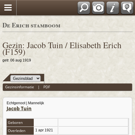
De Erich stamboom
Gezin: Jacob Tuin / Elisabeth Erich
(F159)
getr. 06 aug 1919
Gezinsinformatie
|
PDF
Echtgenoot | Mannelijk
Jacob Tuin
Geboren
Overleden
1 apr 1921