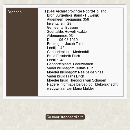
Bronnen
[
S44
] Archief provincie Noord-Holland.
Bron Burgerlijke stand - Huwelijk
Algemeen Toegangnr: 358
Inventarisnr: 28
Gemeente: Bussum
Soort akte: Huwelijksakte
Aktenummer: 93
Datum: 06-08-1919
Bruidegom Jacob Tuin
Leeftijd: 42
Geboorteplaats: Medemblik
Bruid Elisabeth Erich
Leeftijd: 48
Geboorteplaats: Leeuwarden
Vader bruidegom Teunis Tuin
Moeder bruidegom Neeltje de Vries
Vader bruid Frans Erich
Moeder bruid Theodora van Schagen
Nadere informatie beroep bg.: blekersknecht;
weduwnaar van Maria Mulder
Ga naar standaard site