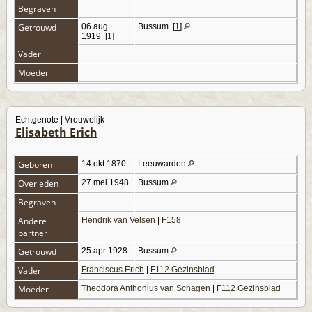
Begraven
Getrouwd
06 aug
Bussum
[
1
]
1919
[
1
]
Vader
Moeder
Echtgenote | Vrouwelijk
Elisabeth Erich
Geboren
14 okt 1870
Leeuwarden
Overleden
27 mei 1948
Bussum
Begraven
Andere
Hendrik van Velsen
|
F158
partner
Getrouwd
25 apr 1928
Bussum
Vader
Franciscus Erich
|
F112 Gezinsblad
Moeder
Theodora Anthonius van Schagen
|
F112 Gezinsblad