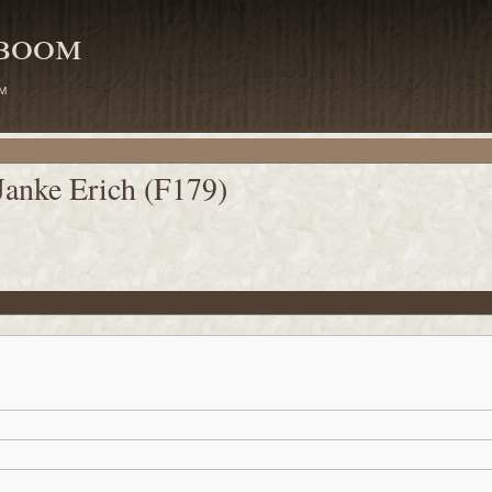
mboom
m
Janke Erich (F179)