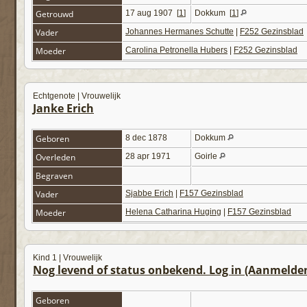
Getrouwd
17 aug 1907
[
1
]
Dokkum
[
1
]
Vader
Johannes Hermanes Schutte
|
F252 Gezinsblad
Moeder
Carolina Petronella Hubers
|
F252 Gezinsblad
Echtgenote | Vrouwelijk
Janke Erich
Geboren
8 dec 1878
Dokkum
Overleden
28 apr 1971
Goirle
Begraven
Vader
Sjabbe Erich
|
F157 Gezinsblad
Moeder
Helena Catharina Huging
|
F157 Gezinsblad
Kind 1 | Vrouwelijk
Nog levend of status onbekend. Log in (Aanmelde
Geboren