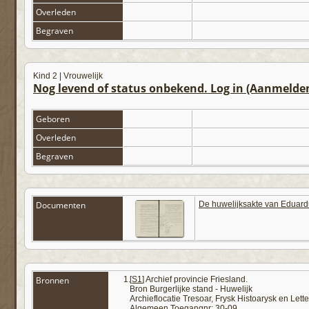
Overleden
Begraven
Kind 2 | Vrouwelijk
Nog levend of status onbekend. Log in (Aanmelde
Geboren
Overleden
Begraven
Documenten
De huwelijksakte van Eduard
Bronnen
[
S1
] Archief provincie Friesland.
Bron Burgerlijke stand - Huwelijk
Archieflocatie Tresoar, Frysk Histoarysk en Let
Algemeen Toegangnr: 30-09