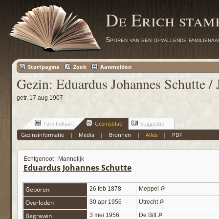
De Erich sta
Sporen van een opvallende familienaa
Startpagina
Zoek
Aanmelden
Gezin: Eduardus Johannes Schutte / 
getr. 17 aug 1907
Familiekaart
Gezinsblad
Suggestie
Gezinsinformatie
|
Media
|
Bronnen
|
Alles
|
PDF
Echtgenoot | Mannelijk
Eduardus Johannes Schutte
Geboren
26 feb 1878
Meppel
Overleden
30 apr 1956
Utrecht
Begraven
3 mei 1956
De Bilt