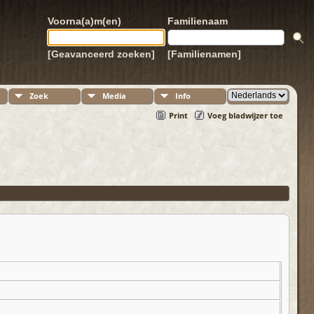
Voorna(a)m(en)
Familienaam
[Geavanceerd zoeken]
[Familienamen]
Zoek
Media
Info
Print
Voeg bladwijzer toe