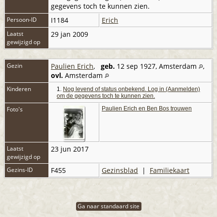
gegevens toch te kunnen zien.
Persoon-ID
I1184
Erich
Laatst
29 jan 2009
gewijzigd op
Gezin
Paulien Erich
,
geb.
12 sep 1927, Amsterdam
,
ovl.
Amsterdam
Kinderen
1.
Nog levend of status onbekend. Log in (Aanmelden)
om de gegevens toch te kunnen zien.
Foto's
Paulien Erich en Ben Bos trouwen
Laatst
23 jun 2017
gewijzigd op
Gezins-ID
F455
Gezinsblad
|
Familiekaart
Ga naar standaard site