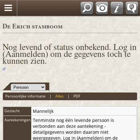
De Erich stamboom
Nog levend of status onbekend. Log in
(Aanmelden) om de gegevens toch te
kunnen zien.
Persoonlijke informatie
|
Alles
|
PDF
Geslacht
Mannelijk
Aantekeningen
Tenminste nog één levende persoon is
verbonden aan deze aantekening -
detailgegevens worden daarom niet
weergegeven. Log in (Aanmelden) om de