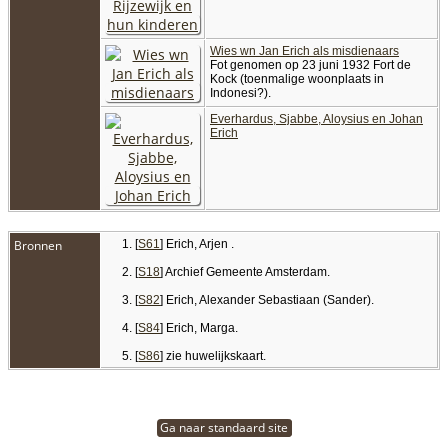
Wies wn Jan Erich als misdienaars
Fot genomen op 23 juni 1932 Fort de
Kock (toenmalige woonplaats in
Indonesi?).
Everhardus, Sjabbe, Aloysius en Johan
Erich
Bronnen
[
S61
] Erich, Arjen .
[
S18
] Archief Gemeente Amsterdam.
[
S82
] Erich, Alexander Sebastiaan (Sander).
[
S84
] Erich, Marga.
[
S86
] zie huwelijkskaart.
Ga naar standaard site