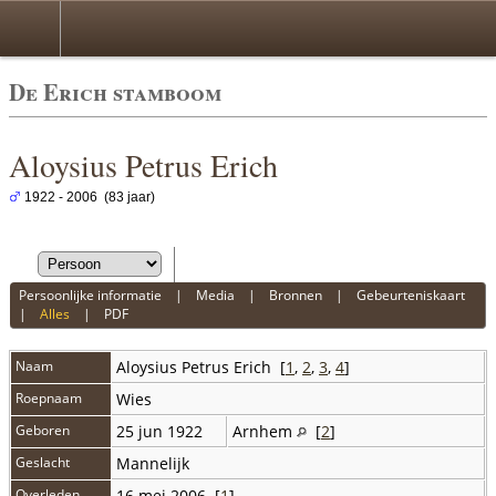
De Erich stamboom
Aloysius Petrus Erich
1922 - 2006 (83 jaar)
Persoonlijke informatie
|
Media
|
Bronnen
|
Gebeurteniskaart
|
Alles
|
PDF
Naam
Aloysius Petrus
Erich
[
1
,
2
,
3
,
4
]
Roepnaam
Wies
Geboren
25 jun 1922
Arnhem
[
2
]
Geslacht
Mannelijk
Overleden
16 mei 2006 [
1
]