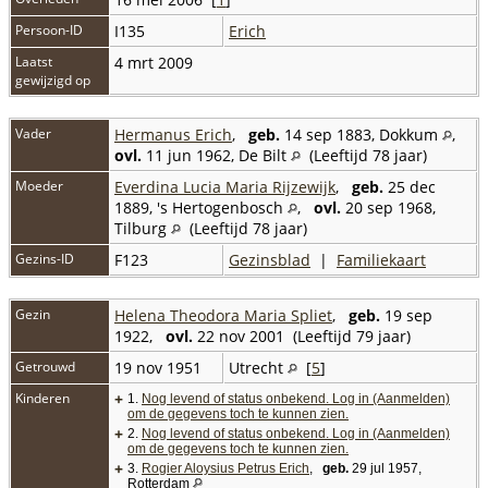
Persoon-ID
I135
Erich
Laatst
4 mrt 2009
gewijzigd op
Vader
Hermanus Erich
,
geb.
14 sep 1883, Dokkum
,
ovl.
11 jun 1962, De Bilt
(Leeftijd 78 jaar)
Moeder
Everdina Lucia Maria Rijzewijk
,
geb.
25 dec
1889, 's Hertogenbosch
,
ovl.
20 sep 1968,
Tilburg
(Leeftijd 78 jaar)
Gezins-ID
F123
Gezinsblad
|
Familiekaart
Gezin
Helena Theodora Maria Spliet
,
geb.
19 sep
1922,
ovl.
22 nov 2001 (Leeftijd 79 jaar)
Getrouwd
19 nov 1951
Utrecht
[
5
]
Kinderen
+
1.
Nog levend of status onbekend. Log in (Aanmelden)
om de gegevens toch te kunnen zien.
+
2.
Nog levend of status onbekend. Log in (Aanmelden)
om de gegevens toch te kunnen zien.
+
3.
Rogier Aloysius Petrus Erich
,
geb.
29 jul 1957,
Rotterdam