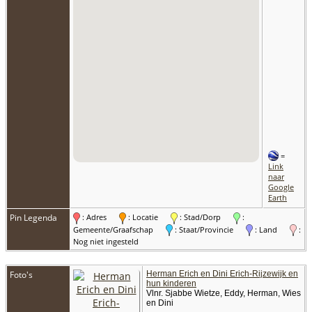
=
Link
naar
Google
Earth
Pin Legenda
: Adres
: Locatie
: Stad/Dorp
:
Gemeente/Graafschap
: Staat/Provincie
: Land
:
Nog niet ingesteld
Foto's
Herman Erich en Dini Erich-Rijzewijk en
hun kinderen
Vlnr. Sjabbe Wietze, Eddy, Herman, Wies
en Dini