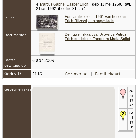
4.
Marcus Gabriel Casper Erich
,
geb.
11 mei 1960,
ovl.
24 jan 1992 (Leeftijd 31 jaar)
Foto's
Een familiefoto uit 1961 van het gezin
Erich-Rijzewijk en nageslacht
Documenten
De huwelijskaart van Aloysius Petrus
Erich en Helena Theodora Maria Spliet
Laatst
6 apr 2009
gewijzigd op
Gezins-ID
F116
Gezinsblad
|
Familiekaart
Gebeurteniskaart
Gebo
25 ju
1922 
Arnh
Getr
- 19 
1951 
Utrec