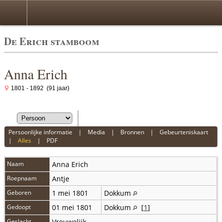
De Erich stamboom
Anna Erich
1801 - 1892 (91 jaar)
Persoonlijke informatie
|
Media
|
Bronnen
|
Gebeurteniskaart
|
Alles
|
PDF
Naam
Anna
Erich
Roepnaam
Antje
Geboren
1 mei 1801
Dokkum
Gedoopt
01 mei 1801
Dokkum
[
1
]
Geslacht
Vrouwelijk