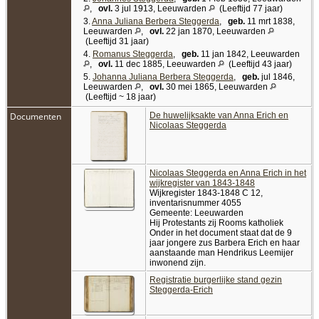
,
ovl.
3 jul 1913, Leeuwarden
(Leeftijd 77 jaar)
3.
Anna Juliana Berbera Steggerda
,
geb.
11 mrt 1838,
Leeuwarden
,
ovl.
22 jan 1870, Leeuwarden
(Leeftijd 31 jaar)
4.
Romanus Steggerda
,
geb.
11 jan 1842, Leeuwarden
,
ovl.
11 dec 1885, Leeuwarden
(Leeftijd 43 jaar)
5.
Johanna Juliana Berbera Steggerda
,
geb.
jul 1846,
Leeuwarden
,
ovl.
30 mei 1865, Leeuwarden
(Leeftijd ~ 18 jaar)
Documenten
De huwelijksakte van Anna Erich en
Nicolaas Steggerda
Nicolaas Steggerda en Anna Erich in het
wijkregister van 1843-1848
Wijkregister 1843-1848 C 12,
inventarisnummer 4055
Gemeente: Leeuwarden
Hij Protestants zij Rooms katholiek
Onder in het document staat dat de 9
jaar jongere zus Barbera Erich en haar
aanstaande man Hendrikus Leemijer
inwonend zijn.
Registratie burgerlijke stand gezin
Steggerda-Erich