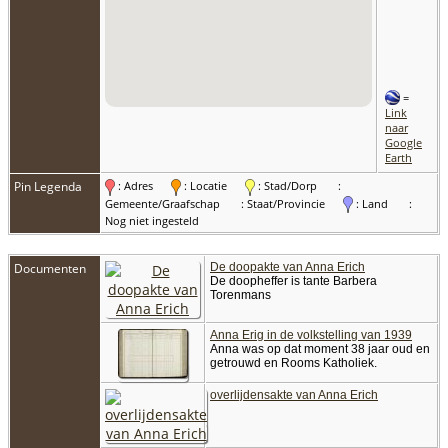
=
Link
naar
Google
Earth
Pin Legenda
: Adres
: Locatie
: Stad/Dorp
:
Gemeente/Graafschap
: Staat/Provincie
: Land
:
Nog niet ingesteld
Documenten
De doopakte van Anna Erich
De doopheffer is tante Barbera
Torenmans
Anna Erig in de volkstelling van 1939
Anna was op dat moment 38 jaar oud en
getrouwd en Rooms Katholiek.
overlijdensakte van Anna Erich