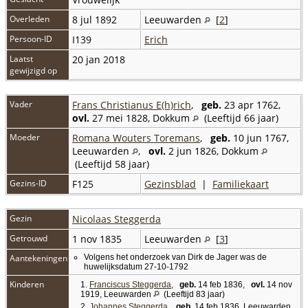
Overleden
8 jul 1892
Leeuwarden
[
2
]
Persoon-ID
I139
Erich
Laatst
20 jan 2018
gewijzigd op
Vader
Frans Christianus E(h)rich
,
geb.
23 apr 1762,
ovl.
27 mei 1828, Dokkum
(Leeftijd 66 jaar)
Moeder
Romana Wouters Toremans
,
geb.
10 jun 1767,
Leeuwarden
,
ovl.
2 jun 1826, Dokkum
(Leeftijd 58 jaar)
Gezins-ID
F125
Gezinsblad
|
Familiekaart
Gezin
Nicolaas Steggerda
Getrouwd
1 nov 1835
Leeuwarden
[
3
]
Aantekeningen
Volgens het onderzoek van Dirk de Jager was de
huwelijksdatum 27-10-1792
Kinderen
1.
Franciscus Steggerda
,
geb.
14 feb 1836,
ovl.
14 nov
1919, Leeuwarden
(Leeftijd 83 jaar)
2.
Johannes Steggerda
,
geb.
14 feb 1836, Leeuwarden