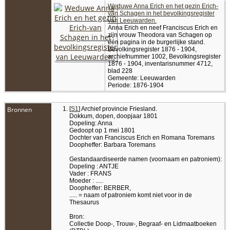
Weduwe Anna Erich en het gezin Erich-
van Schagen in het bevolkingsregister
van Leeuwarden.
Anna Erich en neef Franciscus Erich en
zijn vrouw Theodora van Schagen op
één pagina in de burgerlijke stand.
Bevolkingsregister 1876 - 1904,
archiefnummer 1002, Bevolkingsregister
1876 - 1904, inventarisnummer 4712,
blad 228
Gemeente: Leeuwarden
Periode: 1876-1904
Bronnen
[
S1
] Archief provincie Friesland.
Dokkum, dopen, doopjaar 1801
Dopeling: Anna
Gedoopt op 1 mei 1801
Dochter van Franciscus Erich en Romana Toremans
Doopheffer: Barbara Toremans
Gestandaardiseerde namen (voornaam en patroniem):
Dopeling : ANTJE
Vader : FRANS
Moeder : .....
Doopheffer: BERBER,
..... = naam of patroniem komt niet voor in de
Thesaurus
Bron:
Collectie Doop-, Trouw-, Begraaf- en Lidmaatboeken