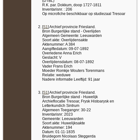
(DTBL)
R.K. par. Dokkum, doop 1727-1811
Inventarisnr. : 206
Op microfiche beschikbaar op studiezaal Tresoar
[
S1
] Archief provincie Friesland.
Bron Burgerlijke stand - Overlijden
Algemeen Gemeente: Leeuwarden
Soort akte: Overlijdensakte
Aktenummer: A 384
Aangiftedatum: 09-07-1892
Overledene Anna Erich
Geslacht: V
Overlijdensdatum: 08-07-1892
Vader Frans Erich
Moeder Romkje Wouters Torenmans
Relatie: weduwe
Nadere informatie Leeftijd: 91 jaar
[
S1
] Archief provincie Friesland.
Bron Burgerlijke stand - Huwelijk
Archieflocatie Tresoar, Frysk Histoarysk en
Letterkundich Sintrum
Algemeen Toegangnr: 30-22
Inventarisnr: 2023
Gemeente: Leeuwarden
Soort akte: Huwelijksakte
Aktenummer: 194
Datum: 01-11-1835
Bruidegom Nicolaas Steggerda