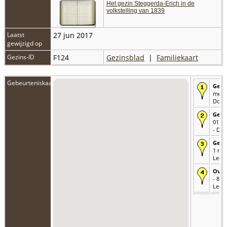
Het gezin Steggerda-Erich in de
volkstelling van 1839
Laatst
27 jun 2017
gewijzigd op
Gezins-ID
F124
Gezinsblad
|
Familiekaart
Gebeurteniskaart
Gebo
mei 1
Dok
Gedo
01 me
- Do
Getr
1 nov
Leeu
Over
- 8 ju
Leeu