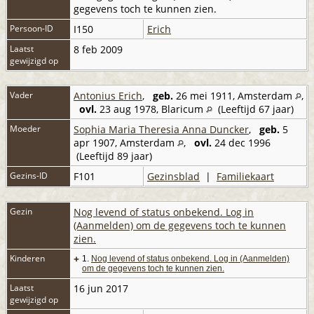
gegevens toch te kunnen zien.
Persoon-ID
I150
Erich
Laatst
8 feb 2009
gewijzigd op
Vader
Antonius Erich
,
geb.
26 mei 1911, Amsterdam
,
ovl.
23 aug 1978, Blaricum
(Leeftijd 67 jaar)
Moeder
Sophia Maria Theresia Anna Duncker
,
geb.
5
apr 1907, Amsterdam
,
ovl.
24 dec 1996
(Leeftijd 89 jaar)
Gezins-ID
F101
Gezinsblad
|
Familiekaart
Gezin
Nog levend of status onbekend. Log in
(Aanmelden) om de gegevens toch te kunnen
zien.
Kinderen
+
1.
Nog levend of status onbekend. Log in (Aanmelden)
om de gegevens toch te kunnen zien.
Laatst
16 jun 2017
gewijzigd op