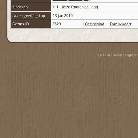
Kinderen
+
1.
Hotze Ruurds de Jong
Laatst gewijzigd op
13 jan 2019
Gezins-ID
F629
Gezinsblad
|
Familiekaart
Deze site wordt aangemaa