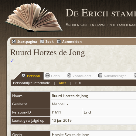
De Erich sta
Sporen van een opvallende familienaa
Startpagina
Zoek
Aanmelden
Ruurd Hotzes de Jong
Persoon
Gezin
Voorouders
Nakomelingen
Persoonlijke informatie
|
Alles
|
PDF
Naam
Ruurd Hotzes
de Jong
Geslacht
Mannelijk
Persoon-ID
I1611
Erich
Laatst gewijzigd op
13 jan 2019
Gezin
Hotske Sytzes de Jong