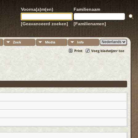
Voorna(a)m(en)
Familienaam
[Geavanceerd zoeken]
[Familienamen]
Zoek
Media
Info
Print
Voeg bladwijzer toe