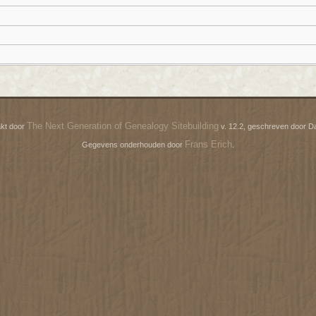
The Next Generation of Genealogy Sitebuilding
kt door
v. 12.2, geschreven door D
Frans Erich
Gegevens onderhouden door
.