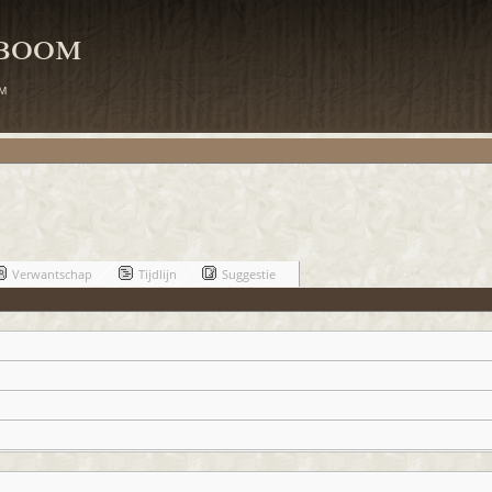
mboom
m
Verwantschap
Tijdlijn
Suggestie