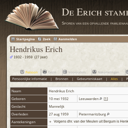
De Erich sta
Sporen van een opvallende familienaa
Startpagina
Zoek
Aanmelden
Hendrikus Erich
1932 - 1959 (27 jaar)
Persoon
Gezin
Voorouders
Nakomelingen
Persoonlijke informatie
|
Bronnen
|
Gebeurteniskaart
|
Alles
|
Naam
Hendrikus
Erich
Geboren
10 mei 1932
Leeuwarden
[
1
]
Geslacht
Mannelijk
Overleden
27 aug 1959
Pietermaritzburg
Aantekeningen
Volgens dhr. van der Meulen uit Bergum is Hen