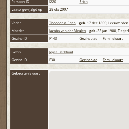
Persoon-ID
I220
Erich
Laatst gewijzigd op
28 okt 2007
Vader
Theodorus Erich
,
geb.
17 dec 1890, Leeuwarden
Moeder
Jacoba van der Meulen
,
geb.
22 jan 1900, Tietje
Gezins-ID
F143
Gezinsblad
|
Familiekaart
Gezin
Joyce Berkhout
Gezins-ID
F30
Gezinsblad
|
Familiekaart
Gebeurteniskaart