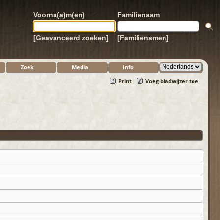
Voorna(a)m(en)
Familienaam
[Geavanceerd zoeken]
[Familienamen]
Zoek
Media
Info
Print
Voeg bladwijzer toe