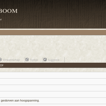
mboom
m
Verwantschap
Tijdlijn
Suggestie
PDF
k gestorven aan hoogspanning.