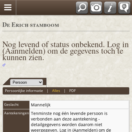
De Erich stamboom
Nog levend of status onbekend. Log in
(Aanmelden) om de gegevens toch te
kunnen zien.
Persoonlijke informatie
|
Alles
|
PDF
Geslacht
Mannelijk
Aantekeningen
Tenminste nog één levende persoon is
verbonden aan deze aantekening -
detailgegevens worden daarom niet
weergegeven. Log in (Aanmelden) om de