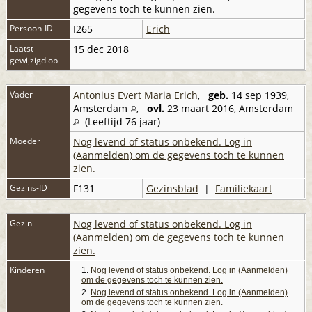
gegevens toch te kunnen zien.
Persoon-ID
I265
Erich
Laatst
15 dec 2018
gewijzigd op
Vader
Antonius Evert Maria Erich
,
geb.
14 sep 1939,
Amsterdam
,
ovl.
23 maart 2016, Amsterdam
(Leeftijd 76 jaar)
Moeder
Nog levend of status onbekend. Log in
(Aanmelden) om de gegevens toch te kunnen
zien.
Gezins-ID
F131
Gezinsblad
|
Familiekaart
Gezin
Nog levend of status onbekend. Log in
(Aanmelden) om de gegevens toch te kunnen
zien.
Kinderen
1.
Nog levend of status onbekend. Log in (Aanmelden)
om de gegevens toch te kunnen zien.
2.
Nog levend of status onbekend. Log in (Aanmelden)
om de gegevens toch te kunnen zien.