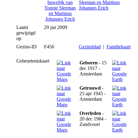
Sleeman en Martinus
Johannes Erich
Laatst
29 jan 2009
gewijzigd
op
Gezins-ID
F456
Gezinsblad
|
Familiekaart
Gebeurteniskaart
Geboren
- 15
dec 1917 -
Amsterdam
Getrouwd
-
25 apr 1945 -
Amsterdam
Overleden
-
20 dec 1984 -
Zandvoort