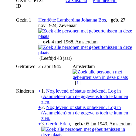
Gezins-
F122
Gezinsblad
|
Familiekaart
ID
Gezin 1
Henriëtte Lamberdina Johanna Bos
,
geb.
27
nov 1924, Zevenaar
,
ovl.
4 mei 1968, Amsterdam
(Leeftijd 43 jaar)
Getrouwd
25 apr 1945
Amsterdam
[
1
]
Kinderen
+
1.
Nog levend of status onbekend. Log in
(Aanmelden) om de gegevens toch te kunnen
zien.
+
2.
Nog levend of status onbekend. Log in
(Aanmelden) om de gegevens toch te kunnen
zien.
+
3.
Gerrie Erich
,
geb.
05 jan 1949, Amsterdam