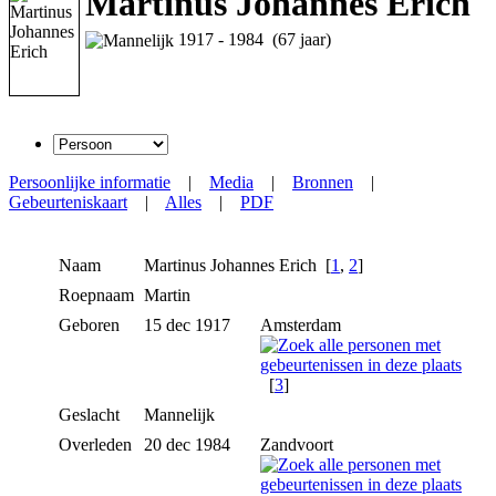
Martinus Johannes Erich
1917 - 1984 (67 jaar)
Persoonlijke informatie
|
Media
|
Bronnen
|
Gebeurteniskaart
|
Alles
|
PDF
Naam
Martinus Johannes
Erich
[
1
,
2
]
Roepnaam
Martin
Geboren
15 dec 1917
Amsterdam
[
3
]
Geslacht
Mannelijk
Overleden
20 dec 1984
Zandvoort