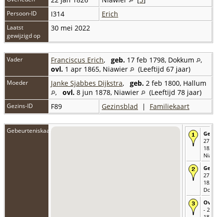
Persoon-ID
I314
Erich
Laatst
30 mei 2022
gewijzigd op
Vader
Franciscus Erich
,
geb.
17 feb 1798, Dokkum
,
ovl.
1 apr 1865, Niawier
(Leeftijd 67 jaar)
Moeder
Janke Sjabbes Dijkstra
,
geb.
2 feb 1800, Hallum
,
ovl.
8 jun 1878, Niawier
(Leeftijd 78 jaar)
Gezins-ID
F89
Gezinsblad
|
Familiekaart
Gebeurteniskaart
Gebo
27 n
1825 
Niawi
Gedo
27 n
1825 
Dok
Over
- 22 
1826 