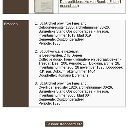
De overlijdensakte van Romkje Erich (1
maand oud)
Bronnen
[
S1
] Archief provincie Friesland.
Geboorteregister 1835, archiefnummer 30-26,
Burgerlijke Stand Oostdongeradeel - Tresoar,
inventarisnummer 1013, blad 019
Gemeente: Oostdongeradeel
Periode: 1835
[
S100
] www.allefriezen.nl.
te Leeuwarden, DTB Dopen
Collectie doop-, trouw-, lidmaten- en begraafboeken -
Tresoar, Deel: 206, Periode: 1..., Dokkum, archief 28,
inventaris­num­mer 206, 28 november 1825, Doopboek
R.K. par. Dokkum, aktenummer 1464
Doopheffer: Romana Doremans
[
S1
] Archief provincie Friesland.
Overlijdensregister 1826, archiefnummer 30-26,
Burgerlijke Stand Oostdongeradeel - Tresoar,
inventarisnummer 3005, blad 004
Gemeente: Oostdongeradeel
Periode: 1826
Ga naar standaard site