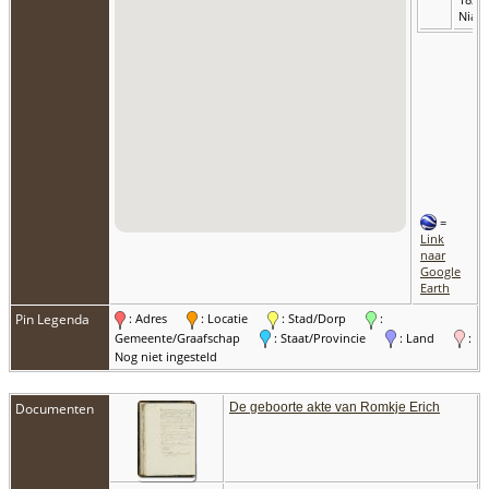
Niawi
=
Link
naar
Google
Earth
Pin Legenda
: Adres
: Locatie
: Stad/Dorp
:
Gemeente/Graafschap
: Staat/Provincie
: Land
:
Nog niet ingesteld
Documenten
De geboorte akte van Romkje Erich