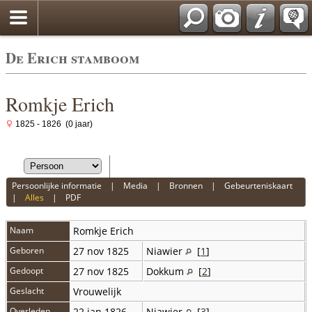
De Erich stamboom
Romkje Erich
1825 - 1826 (0 jaar)
Persoonlijke informatie
|
Media
|
Bronnen
|
Gebeurteniskaart
|
Alles
|
PDF
Naam
Romkje
Erich
Geboren
27 nov 1825
Niawier
[
1
]
Gedoopt
27 nov 1825
Dokkum
[
2
]
Geslacht
Vrouwelijk
Overleden
22 jan 1826
Niawier
[
3
]