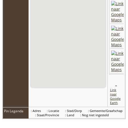
=
Link
naar
Google
Earth
Pin Legenda
: Adres
: Locatie
: Stad/Dorp
: Gemeente/Graafschap
: Staat/Provincie
: Land
: Nog niet ingesteld