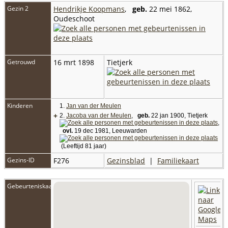
Gezin 2
Hendrikje Koopmans
,
geb.
22 mei 1862,
Oudeschoot
Getrouwd
16 mrt 1898
Tietjerk
Kinderen
1.
Jan van der Meulen
+
2.
Jacoba van der Meulen
,
geb.
22 jan 1900, Tietjerk
,
ovl.
19 dec 1981, Leeuwarden
(Leeftijd 81 jaar)
Gezins-ID
F276
Gezinsblad
|
Familiekaart
Gebeurteniskaart