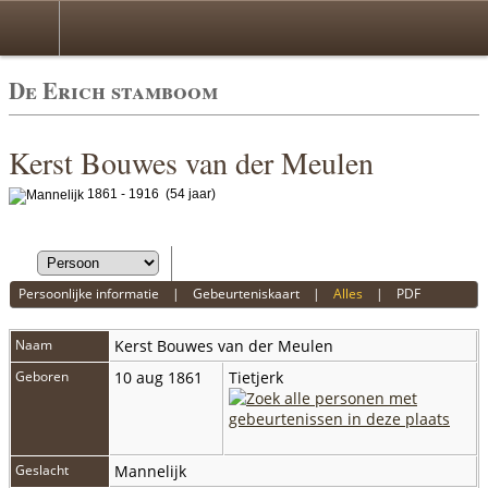
De Erich stamboom
Kerst Bouwes van der Meulen
1861 - 1916 (54 jaar)
Persoonlijke informatie
|
Gebeurteniskaart
|
Alles
|
PDF
Naam
Kerst Bouwes
van der Meulen
Geboren
10 aug 1861
Tietjerk
Geslacht
Mannelijk