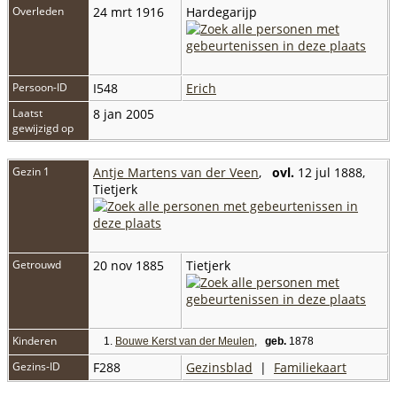
Overleden
24 mrt 1916
Hardegarijp
Persoon-ID
I548
Erich
Laatst
8 jan 2005
gewijzigd op
Gezin 1
Antje Martens van der Veen
,
ovl.
12 jul 1888,
Tietjerk
Getrouwd
20 nov 1885
Tietjerk
Kinderen
1.
Bouwe Kerst van der Meulen
,
geb.
1878
Gezins-ID
F288
Gezinsblad
|
Familiekaart