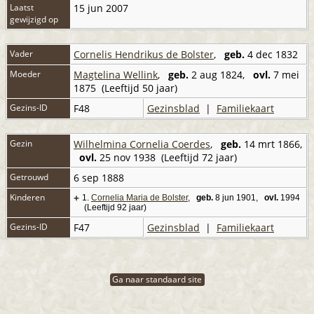
Laatst
15 jun 2007
gewijzigd op
Vader
Cornelis Hendrikus de Bolster
,
geb.
4 dec 1832
Moeder
Magtelina Wellink
,
geb.
2 aug 1824,
ovl.
7 mei
1875 (Leeftijd 50 jaar)
Gezins-ID
F48
Gezinsblad
|
Familiekaart
Gezin
Wilhelmina Cornelia Coerdes
,
geb.
14 mrt 1866,
ovl.
25 nov 1938 (Leeftijd 72 jaar)
Getrouwd
6 sep 1888
Kinderen
+
1.
Cornelia Maria de Bolster
,
geb.
8 jun 1901,
ovl.
1994
(Leeftijd 92 jaar)
Gezins-ID
F47
Gezinsblad
|
Familiekaart
Ga naar standaard site