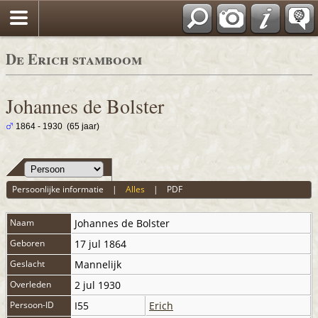
De Erich stamboom
Johannes de Bolster
1864 - 1930 (65 jaar)
Persoonlijke informatie
|
Alles
|
PDF
Naam
Johannes
de Bolster
Geboren
17 jul 1864
Geslacht
Mannelijk
Overleden
2 jul 1930
Persoon-ID
I55
Erich