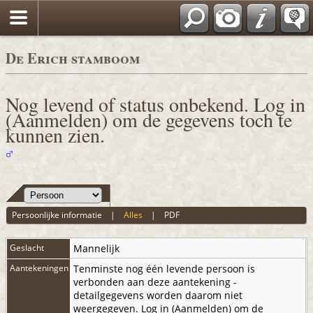
De Erich stamboom
Nog levend of status onbekend. Log in
(Aanmelden) om de gegevens toch te
kunnen zien.
Persoonlijke informatie
|
Alles
|
PDF
Geslacht
Mannelijk
Aantekeningen
Tenminste nog één levende persoon is
verbonden aan deze aantekening -
detailgegevens worden daarom niet
weergegeven. Log in (Aanmelden) om de