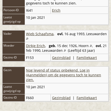
gegevens toch te kunnen zien.
Persoon-ID
I641
Erich
Laatst
10 jan 2021
gewijzigd op
Vader
Wieb Schaafsma
,
ovl.
16 aug 1993, Leeuwarden
Moeder
Dirkje Erich
,
geb.
15 dec 1926, Hoorn
,
ovl.
21
feb 1990, Leeuwarden
(Leeftijd 63 jaar)
Gezins-ID
F153
Gezinsblad
|
Familiekaart
Gezin
Nog levend of status onbekend. Log in
(Aanmelden) om de gegevens toch te kunnen
zien.
Laatst
10 jan 2021
gewijzigd op
Gezins-ID
F660
Gezinsblad
|
Familiekaart