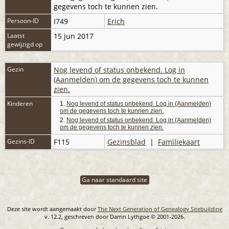
gegevens toch te kunnen zien.
Persoon-ID
I749
Erich
Laatst
15 jun 2017
gewijzigd op
Gezin
Nog levend of status onbekend. Log in
(Aanmelden) om de gegevens toch te kunnen
zien.
Kinderen
1.
Nog levend of status onbekend. Log in (Aanmelden)
om de gegevens toch te kunnen zien.
2.
Nog levend of status onbekend. Log in (Aanmelden)
om de gegevens toch te kunnen zien.
Gezins-ID
F115
Gezinsblad
|
Familiekaart
Ga naar standaard site
Deze site wordt aangemaakt door
The Next Generation of Genealogy Sitebuilding
v. 12.2, geschreven door Darrin Lythgoe © 2001-2026.