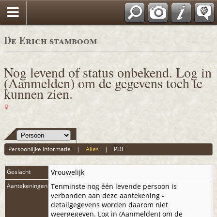
De Erich stamboom
Nog levend of status onbekend. Log in
(Aanmelden) om de gegevens toch te
kunnen zien.
Persoonlijke informatie
|
Alles
|
PDF
Geslacht
Vrouwelijk
Aantekeningen
Tenminste nog één levende persoon is
verbonden aan deze aantekening -
detailgegevens worden daarom niet
weergegeven. Log in (Aanmelden) om de