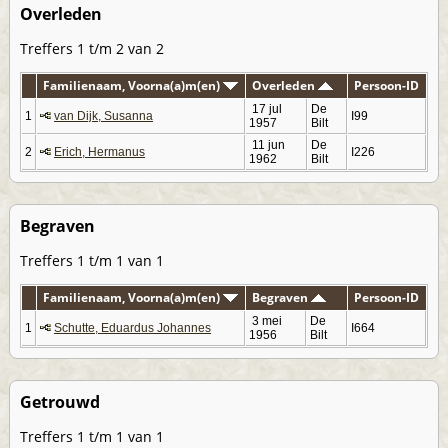
Overleden
Treffers 1 t/m 2 van 2
Familienaam, Voorna(a)m(en)
Overleden
Persoon-ID
17 jul
De
1
van Dijk, Susanna
I99
1957
Bilt
11 jun
De
2
Erich, Hermanus
I226
1962
Bilt
Begraven
Treffers 1 t/m 1 van 1
Familienaam, Voorna(a)m(en)
Begraven
Persoon-ID
3 mei
De
1
Schutte, Eduardus Johannes
I664
1956
Bilt
Getrouwd
Treffers 1 t/m 1 van 1