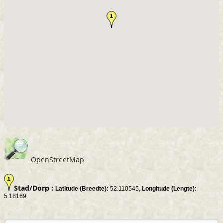
OpenStreetMap
Stad/Dorp :
Latitude (Breedte):
52.110545,
Longitude (Lengte):
5.18169