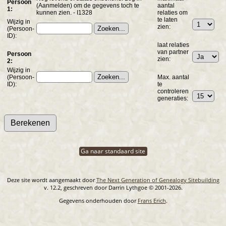
Persoon
(Aanmelden) om de gegevens toch te
aantal
1:
kunnen zien. - I1328
relaties om
te laten
Wijzig in
zien:
(Persoon-
ID):
laat relaties
van partner
Persoon
zien:
2:
Wijzig in
(Persoon-
Max. aantal
ID):
te
controleren
generaties:
Ga naar standaard site
Deze site wordt aangemaakt door
The Next Generation of Genealogy Sitebuilding
v. 12.2, geschreven door Darrin Lythgoe © 2001-2026.
Gegevens onderhouden door
Frans Erich
.