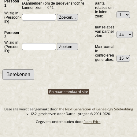
Persoon
(Aanmelden) om de gegevens toch te
aantal
1:
kunnen zien. - I641
relaties om
te laten
Wijzig in
zien:
(Persoon-
ID):
laat relaties
van partner
Persoon
zien:
2:
Wijzig in
(Persoon-
Max. aantal
ID):
te
controleren
generaties:
Ga naar standaard site
Deze site wordt aangemaakt door
The Next Generation of Genealogy Sitebuilding
v. 12.2, geschreven door Darrin Lythgoe © 2001-2026.
Gegevens onderhouden door
Frans Erich
.