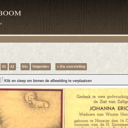
mboom
m
41
42
...
64»
Volgende»
» Dia voorstelling