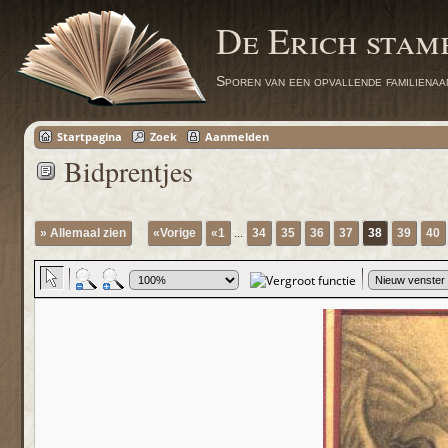
De Erich sta
Sporen van een opvallende familienaa
Startpagina
Zoek
Aanmelden
Bidprentjes
» Allemaal zien
«Vorige
«1
...
34
35
36
37
38
39
40