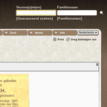
Voorna(a)m(en)
Familienaam
[Geavanceerd zoeken]
[Familienamen]
Zoek
Media
Info
Print
Voeg bladwijzer toe