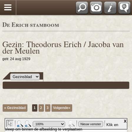
De Erich stamboom
Gezin: Theodorus Erich / Jacoba van
der Meulen
getr. 24 aug 1929
» Gezinsblad
1
2
3
Volgende»