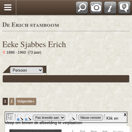
De Erich stamboom
Eeke Sjabbes Erich
1886 - 1960 (73 jaar)
1
2
Volgende»