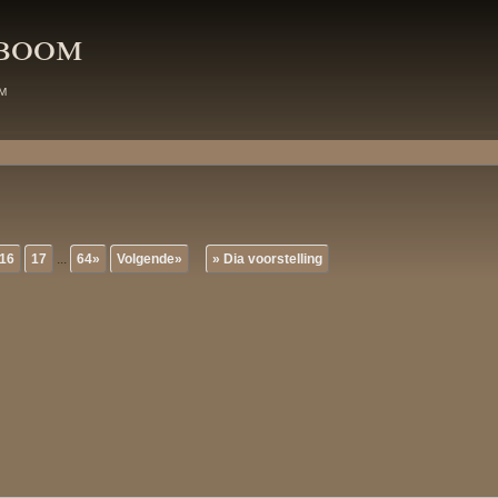
mboom
m
16
17
...
64»
Volgende»
» Dia voorstelling