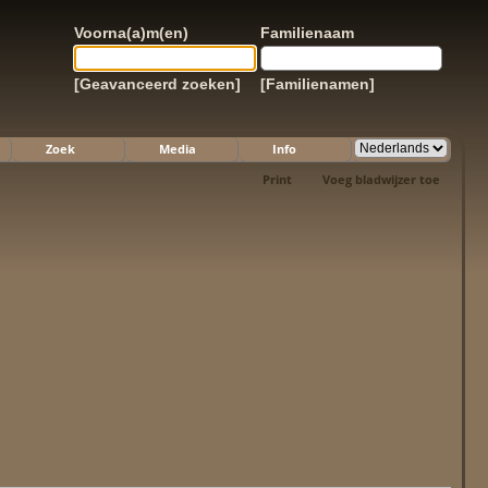
Voorna(a)m(en)
Familienaam
[Geavanceerd zoeken]
[Familienamen]
Zoek
Media
Info
Print
Voeg bladwijzer toe