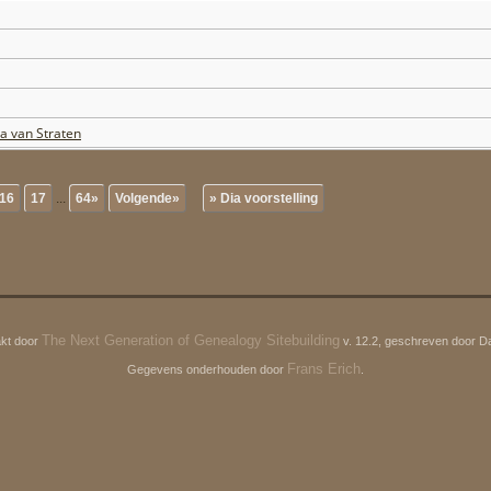
a van Straten
16
17
...
64»
Volgende»
» Dia voorstelling
The Next Generation of Genealogy Sitebuilding
kt door
v. 12.2, geschreven door D
Frans Erich
Gegevens onderhouden door
.