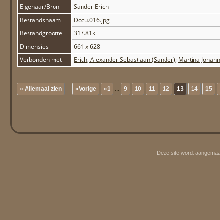
Eigenaar/Bron
Sander Erich
Bestandsnaam
Docu.016.jpg
Bestandgrootte
317.81k
Dimensies
661 x 628
Verbonden met
Erich, Alexander Sebastiaan (Sander)
;
Martina Johann
» Allemaal zien
«Vorige
«1
...
9
10
11
12
13
14
15
Deze site wordt aangemaa