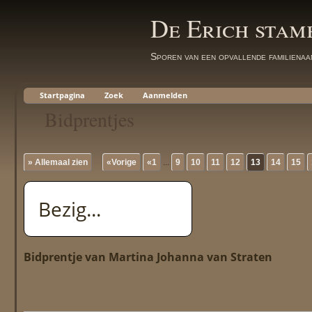
De Erich sta
Sporen van een opvallende familienaa
Startpagina
Zoek
Aanmelden
Bidprentjes
» Allemaal zien
«Vorige
«1
...
9
10
11
12
13
14
15
Bezig...
Bidprentje van Martina Johanna van Straten