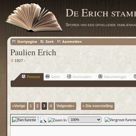
De Erich sta
Sporen van een opvallende familienaa
Startpagina
Zoek
Aanmelden
Paulien Erich
1927 -
Persoon
Gezin
Voorouders
Nakomelingen
«Vorige
1
2
3
4
Volgende»
» Dia voorstelling