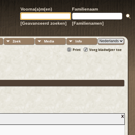
Voorna(a)m(en)
Familienaam
[Geavanceerd zoeken]
[Familienamen]
Zoek
Media
Info
Print
Voeg bladwijzer toe