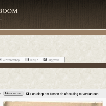
mboom
m
Verwantschap
Tijdlijn
Suggestie