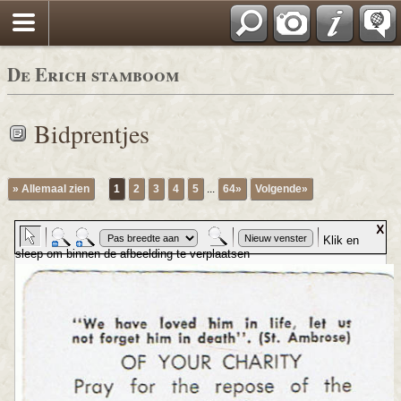
De Erich stamboom
Bidprentjes
» Allemaal zien
1
2
3
4
5
...
64»
Volgende»