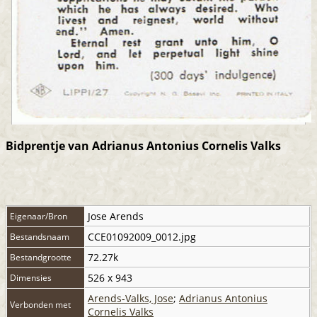
Bidprentje van Adrianus Antonius Cornelis Valks
Jose Arends
Eigenaar/Bron
CCE01092009_0012.jpg
Bestandsnaam
72.27k
Bestandgrootte
526 x 943
Dimensies
Arends-Valks, Jose
;
Adrianus Antonius
Verbonden met
Cornelis Valks