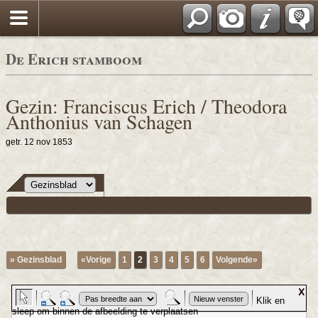
De Erich stamboom
Gezin: Franciscus Erich / Theodora
Anthonius van Schagen
getr. 12 nov 1853
» Gezinsblad
«Vorige
1
2
3
4
5
6
Volgende»