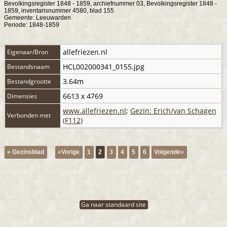
Bevolkingsregister 1848 - 1859, archiefnummer 03, Bevolkingsregister 1848 -
1859, inventarisnummer 4580, blad 155
Gemeente: Leeuwarden
Periode: 1848-1859
allefriezen.nl
Eigenaar/Bron
HCL002000341_0155.jpg
Bestandsnaam
3.64m
Bestandgrootte
6613 x 4769
Dimensies
www.allefriezen.nl
;
Gezin: Erich/van Schagen
Verbonden met
(F112)
» Gezinsblad
«Vorige
1
2
3
4
5
6
Volgende»
Ga naar standaard site