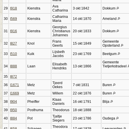
Ava
29
I918
Kienstra
3 okt 1842
Dokkum
Catharina
Catharina
30
I569
Kienstra
14 okt 1870
Ameland
Maria
Georgius
31
I916
Kienstra
Christianus
20 okt 1833
Dokkum
Johannes
Frans
Gemeente
32
I827
Knol
15 okt 1849
Geerts
Opsterland
Lijsbeth
33
I510
Kuik
23 okt 1769
Beetgum
Jacobs
Gemeente
Elisabeth
34
I888
Laan
13 okt 1866
Tietjerkstradeel
Hendriks
35
I872
Tjeerd
36
I1671
Metz
7 okt 1831
Buren
Oekes
37
I1669
Metz
Willem
22 okt 1876
Buren
Klaas
38
I904
Pheiffer
16 okt 1791
Blija
Daniels
39
I950
Posthuma
Theodorus
18 okt 1888
Tjaltje
40
I884
Pot
23 okt 1786
Oudega
Siegers
Theodora
41
I658
Schagen
17 okt 1829
Leeuwarden