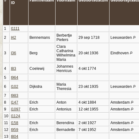
#
Familienaam
Voornaam
Geboortedatum
Geboorteplaats
ID
1
I1111
Berbertje
2
I42
Bennemans
29 sep 1718
Leeuwarden
Pieters
Clara
Catharina
3
I36
Berg
20 okt 1936
Eindhoven
Wilhelmina
Maria
Johannes
4
I83
Coelewij
4 okt 1774
Henricus
5
I964
Maria
6
I102
Dijkstra
23 okt 1935
Leeuwarden
Theresia
7
I983
8
I147
Erich
Anton
4 okt 1884
Amsterdam
9
I1097
Erich
Antonius
12 okt 1955
Amsterdam
10
I1124
11
I158
Erich
Berendina
2 okt 1927
Amsterdam
12
I959
Erich
Bernadette
7 okt 1952
Amsterdam
13
I804