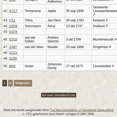
Anthonius
Gemeente
42
I1717
Tiemersma
Japke
30 sep 1896
Leeuwarderadee
43
I711
Tilma
Jan Piers
30 sep 1783
Ferwerd
44
I1658
Tooremans
Anna
13 okt 1737
Dokkum
45
I1078
van der
Andries
46
I1510
3 okt 1799
Murmerwoude
Galien
Sjoerds
47
I1497
van der Veen
Maaike
26 sep 1868
Drogeham
48
I1223
49
I1190
Johannes
50
I949
Visser
17 okt 1873
Leeuwarden
Georg
1
2
Volgende»
Ga naar standaard site
Deze site wordt aangemaakt door
The Next Generation of Genealogy Sitebuilding
v. 12.2, geschreven door Darrin Lythgoe © 2001-2026.