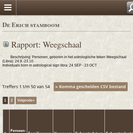
De Erich stamboom
Rapport: Weegschaal
Beschrijving: Personen, geboren in het astrologische teken Weegschaal
(Libra): 24.9.-23.10.
Individuals born in astrological sign libra: 24 SEP - 23 OCT
Treffers 1 t/m 50 van 54
» Komma gescheiden CSV bestand
1
2
Volgende»
Persoon-