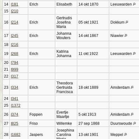
14
I181
Erich
Elisabeth
14 okt 1870
Leeuwarden
15
I210
Gertrudis
16
I214
Erich
Josefina
05 okt 1921
Dokkum
Maria
Johanna
17
I245
Erich
14 okt 1867
Niawier
Wouters
18
I216
Katrina
19
I268
Erich
11 okt 1922
Leeuwarden
Johanna
20
I794
21
I999
22
I317
Theodora
23
I334
Erich
Gertruida
18 okt 1889
Amsterdam
Francisca
24
I341
25
I1372
Evertje
26
I374
Foppen
5 okt 1913
Amsterdam
Maartje
27
I825
Friso
Willemke
27 sep 1868
Duurswoude
Josephina
28
I1682
Jaspers
Carolina
13 okt 1901
Meppel
Maria