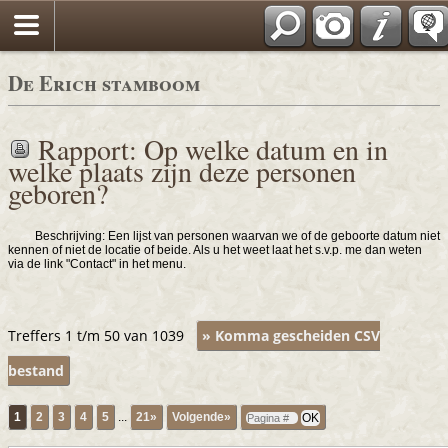
De Erich stamboom
Rapport: Op welke datum en in
welke plaats zijn deze personen
geboren?
Beschrijving: Een lijst van personen waarvan we of de geboorte datum niet
kennen of niet de locatie of beide. Als u het weet laat het s.v.p. me dan weten
via de link "Contact" in het menu.
Treffers 1 t/m 50 van 1039
» Komma gescheiden CSV
bestand
1
2
3
4
5
...
21»
Volgende»