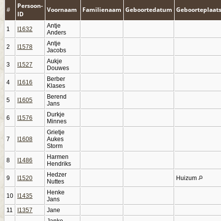
Persoon-
#
Voornaam
Familienaam
Geboortedatum
Geboorteplaat
ID
Antje
1
I1632
Anders
Antje
2
I1578
Jacobs
Aukje
3
I1527
Douwes
Berber
4
I1616
Klases
Berend
5
I1605
Jans
Durkje
6
I1576
Minnes
Grietje
7
I1608
Aukes
Storm
Harmen
8
I1486
Hendriks
Hedzer
9
I1520
Huizum
Nuttes
Henke
10
I1435
Jans
11
I1357
Jane
Janke