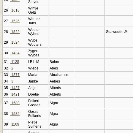
Salves
Wintje
26
I1618
Gelts
Wouter
27
I1526
Jans
Wouter
28
I1522
Suawoude
Wybes
Wybe
29
I1524
Wouters
Zyger
30
I1434
Wybes
31
I1125
I.B.L.M.
Bohm
32
I2
Wiebe
Abes
33
I1377
Maria
Abrahamse
34
I3
Janke
Aebes
35
I1437
Antje
Alberts
36
I1421
Doetje
Alderts
Folkert
37
I1589
Algra
Gosses
Gosse
38
I1585
Algra
Folkerts
Pietje
39
I1169
Algra
Symens
Sepkje