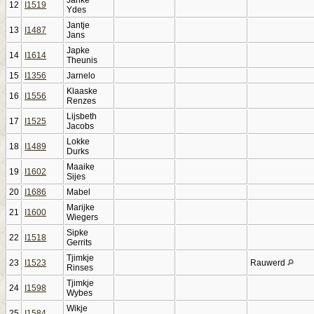
12
I1519
Ydes
Jantje
13
I1487
Jans
Japke
14
I1614
Theunis
15
I1356
Jarnelo
Klaaske
16
I1556
Renzes
Lijsbeth
17
I1525
Jacobs
Lokke
18
I1489
Durks
Maaike
19
I1602
Sijes
20
I1686
Mabel
Marijke
21
I1600
Wiegers
Sipke
22
I1518
Gerrits
Tjimkje
23
I1523
Rauwerd
Rinses
Tjimkje
24
I1598
Wybes
Wikje
25
I1584