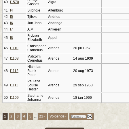
40
I1570
Algra
Gosses
41
I4
Sijbrigje
Altenburg
42
I5
Tjitske
Andries
43
I6
Jan Jans
Andringa
44
I7
A.M.
Ankeren
Frytzen
45
I8
Appel
Elizabeth
Christopher
46
I1110
Arends
20 jul 1967
Cornelius
Malcolm
47
I1108
Arends
14 aug 1939
Cornelius
Nicholas
48
I1112
Frank
Arends
20 aug 1973
Peter
Paulette
49
I1111
Louise
Arends
29 sep 1968
Hester
Stephanie
50
I1109
Arends
18 jan 1966
Johanna
1
2
3
4
5
...
21»
Volgende»